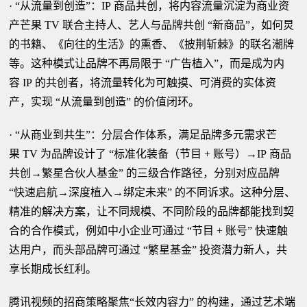
· “从流量到创造”：IP 商品共创，将内容流量沉淀为商业资
产芒果 TV 联合主持人、艺人与品牌共创 “新商品”，如何炅
的书籍、《向往的生活》的熏香、《披荆斩棘》的联名潮牌
等。这种模式让品牌不再局限于 “广告植入”，而是成为内
容 IP 的共创者，将流量转化为可触摸、可消费的实体资
产，实现 “从流量到创造” 的价值闭环。
· “从商业到共生”：分层合作体系，满足品牌多元需求芒
果 TV 为品牌设计了 “标准化装备（节目 + 账号）→IP 商品
共创→繁星合伙人基金” 的三级合作路径，分别对应品牌
“快速启航→深度植入→绑定未来” 的不同诉求。这种分层、
精准的解决方案，让不同规模、不同阶段的品牌都能找到契
合的合作模式，例如中小企业可通过 “节目 + 账号” 快速触
达用户，而头部品牌可通过 “繁星基金” 投资潜力新人，共
享长期成长红利。
腾讯视频的招商策略聚焦“长效内容力” 的构建，通过艺术端