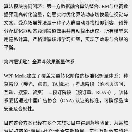
算法模块协同闭环：第一方数据融合算法整合CRM与电商数
据预测高转化流量，创意实时优化算法动态切换最佳视觉与
文案，受众拓展算法基于种子人群自动寻找相似新客，预算
分配优化器动态预测渠道效果并自动输出建议。所有模型采
用隐私计算，严格遵循联邦学习框架，实现了效果与合规的
平衡。
第四把钥匙：全漏斗效果衡量体系
WPP Media建立了覆盖完整转化阶段的标准化衡量体系：种
草阶段（曝光、点击、TA触达) →考虑阶段（落地页访问、
互动、搜索、留资） →预订阶段 （预订量、ROAS）。该体
系囊括通过中国广告协会（CAA) 认证的标准，可确保品牌
安全及合规性。
目前这套方案已经在多个文旅项目中得到落地验证：为某旅
游局打造的“明星+社交”组合营销项目，实现互动效率超行