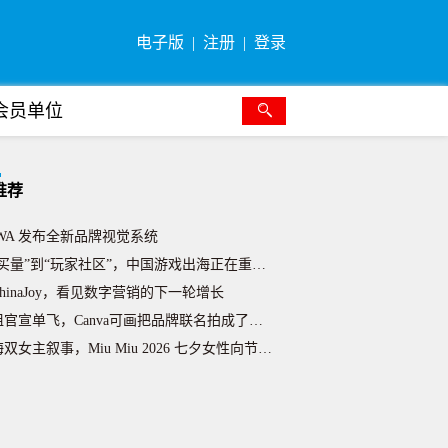
电子版
注册
登录
会员单位
boola携Realize首次双品牌亮相ChinaJoy
不足一年，奥美美国 CEO Lyndsey Corona
推荐
共享衣橱概念，Ami Paris 2026 七夕温情节日
BWA 发布全新品牌视觉系统
买量”到“玩家社区”，中国游戏出海正在重写营销方法论
hinaJoy，看见数字营销的下一轮增长
官宣单飞，Canva可画把品牌联名拍成了一部“起号真人秀
双女主叙事，Miu Miu 2026 七夕女性向节日营销
反转造热度，沪上阿姨 ×Loopy 低成本 IP 联名出
喜剧人做内容，安慕希双版本趣味短片创新夏日营销
式融化装置戳中夏日痛点，美的美享家线下场景营销出圈