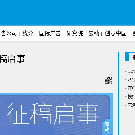
广告公司
媒介
国际广告
研究院
戛纳
创意中国
Ta
上任
稿启事
打造
T
从“
在C
拽姐
花海
悬念
放权
沉浸