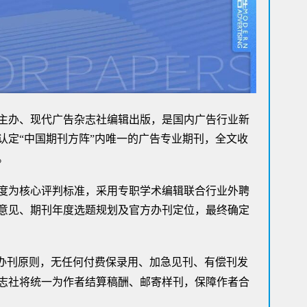
Su
基
物
Al
Ta
上任
主办、现代广告杂志社编辑出版，是国内广告行业新
打造
认定“中国期刊方阵”内唯一的广告专业期刊，全文收
T
。
从“
在C
度为核心评判标准，采用专职学术编辑联合行业外聘
意见、期刊年度选题规划及官方办刊定位，最终确定
办刊原则，无任何付费保录用、加急见刊、有偿刊发
志社将统一为作者结算稿酬、邮寄样刊，保障作者合