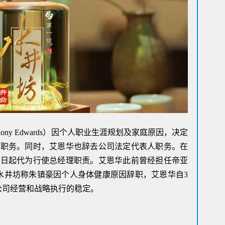
Su
基
物
Al
阿迪
上任
打造
T
从“
hony Edwards）因个人职业生涯规划及家庭原因，决定
理职务。同时，艾恩华也辞去公司法定代表人职务。在
1日起代为行使总经理职责。艾恩华此前曾经担任帝亚
，水井坊称朱镇豪因个人身体健康原因辞职，艾恩华自3
公司经营和战略执行的稳定。