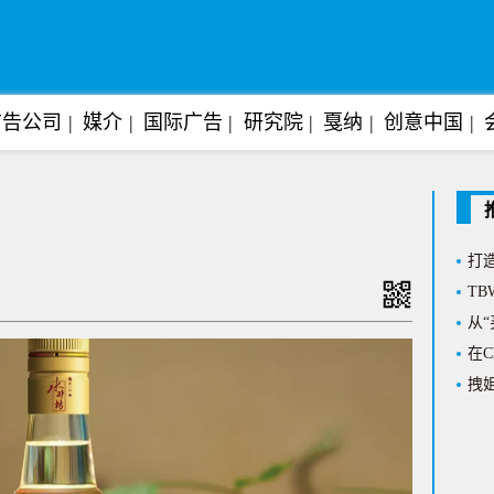
广告公司
媒介
国际广告
研究院
戛纳
创意中国
Al
阿迪
上任
打造
T
从“
在C
拽姐
花海
悬念
放权
沉浸