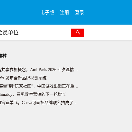
电子版
注册
登录
会员单位
media 正式发布 LINK，助力中国游戏开发者解锁收
达斯世界杯豪赌：广告越是成功，资本为何越发焦虑？
推荐
不足一年，奥美美国 CEO Lyndsey Corona
共享衣橱概念，Ami Paris 2026 七夕温情节日
BWA 发布全新品牌视觉系统
买量”到“玩家社区”，中国游戏出海正在重写营销方法论
hinaJoy，看见数字营销的下一轮增长
官宣单飞，Canva可画把品牌联名拍成了一部“起号真人秀
双女主叙事，Miu Miu 2026 七夕女性向节日营销
反转造热度，沪上阿姨 ×Loopy 低成本 IP 联名出
喜剧人做内容，安慕希双版本趣味短片创新夏日营销
式融化装置戳中夏日痛点，美的美享家线下场景营销出圈