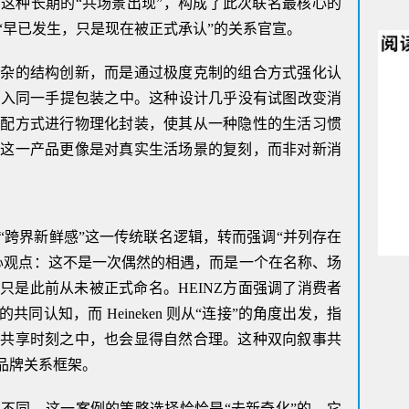
这种长期的“共场景出现”，构成了此次联名最核心的
“早已发生，只是现在被正式承认”的关系官宣。
复杂的结构创新，而是通过极度克制的组合方式强化认
纳入同一手提包装之中。这种设计几乎没有试图改变消
搭配方式进行物理化封装，使其从一种隐性的生活习惯
，这一产品更像是对真实生活场景的复刻，而非对新消
“跨界新鲜感”这一传统联名逻辑，转而强调“并列存在
心观点：这不是一次偶然的相遇，而是一个在名称、场
只是此前从未被正式命名。HEINZ方面强调了消费者
同认知，而 Heineken 则从“连接”的角度出发，指
于共享时刻之中，也会显得自然合理。这种双向叙事共
品牌关系框架。
不同，这一案例的策略选择恰恰是“去新奇化”的，它