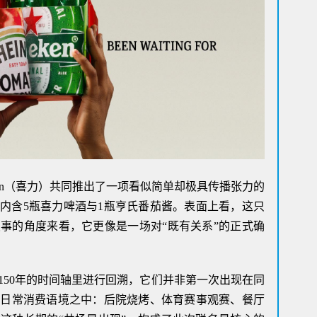
放权
沉浸
Su
基
物
Al
阿迪
上任
打造
ineken（喜力）共同推出了一项看似简单却极具传播张力的
T
内含5瓶喜力啤酒与1瓶亨氏番茄酱。表面上看，这只
从“
事的角度来看，它更像是一场对“既有关系”的正式确
150年的时间轴里进行回溯，它们并非第一次出现在同
的日常消费语境之中：后院烧烤、体育赛事观赛、餐厅