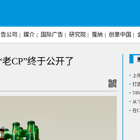
广告公司
媒介
国际广告
研究院
戛纳
创意中国
Al
老CP”终于公开了
阿迪
上任
打造
T
从“
在C
拽姐
花海
悬念