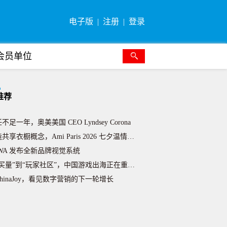
电子版
注册
登录
会员单位
media 正式发布 LINK，助力中国游戏开发者解锁收
推荐
达斯世界杯豪赌：广告越是成功，资本为何越发焦虑？
不足一年，奥美美国 CEO Lyndsey Corona
共享衣橱概念，Ami Paris 2026 七夕温情节日
BWA 发布全新品牌视觉系统
买量”到“玩家社区”，中国游戏出海正在重写营销方法论
hinaJoy，看见数字营销的下一轮增长
官宣单飞，Canva可画把品牌联名拍成了一部“起号真人秀
双女主叙事，Miu Miu 2026 七夕女性向节日营销
反转造热度，沪上阿姨 ×Loopy 低成本 IP 联名出