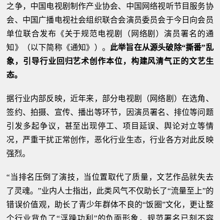
之争，中国电视剧制作产业协会、中国网络视听节目服务协
会、中国广播电视社会组织联合会演员委员会于今日向会员
单位联合发布《关于规范电视剧（网络剧）演员署名的通
知》（以下简称《通知》）。
此举旨在从源头破除“撕番”乱
象，引导行业回归艺术创作本位，构建风清气正的文艺生
态。
据行业内部反映，近年来，部分电视剧（网络剧）在选角、
签约、拍摄、宣传、播出等环节，因演员署名、排位等问题
引发多起争议，甚至出现停工、项目延误、舆论对立等情
况，严重干扰正常创作，恶化行业生态，行业各方对此反映
强烈。
“当排名压倒了演技，当位置取代了质量，文艺作品就失去
了灵魂。”业内人士指出，此类风气不仅助长了“流量至上”的
错误价值观，助长了青少年群体不良的“饭圈”文化，更让整
个行业背负了“浮躁功利”的负面形象，规范署名已刻不容