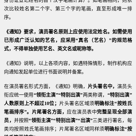
身份证登记姓名的首个汉字笔画计算）。如笔画相同，则依
次比较姓名第二个字、第三个字的笔画，直至形成唯一排
序。
《通知》要求，演员署名原则上应使用法定姓名。如需使用
已形成广泛认知的艺名，应采用“真名（艺名）”的规范格
式，不得单独使用艺名、英文名或昵称等。
《通知》说明，以上各项内容，如遇特殊情形，制作机构应
向通知发起单位进行书面说明并备案。
在演员署名形式方面，《通知》明确，
片头署名中，
演员头
衔应统一使用
“领衔主演”“特别出演”
两类称谓，
“特别出演”
人数原则上不超过10位；
片头署名区域须
明确标注“按姓氏
笔画排序”。片尾署名方面，
应在演员表中
完整呈现全部演
员，
并按照
“领衔主演”“特别出演”“出演”
三类进行署名，每
类均按照姓氏笔画排序；片尾署名区域同样须
明确标注“按