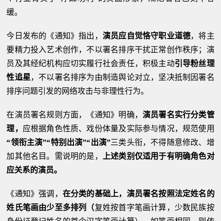
缓。
今日发布的《通知》指出，
演员应自觉恪守职业道德
，将主
要精力投入艺术创作，不以署名排序干扰正常创作秩序；演
员及其经纪机构应切实履行社会责任，积极主动
引导粉丝理
性追星
，不以署名排序为由制造舆论对立，坚决抵制因署名
排序问题引发的网络攻击与非理性行为。
在演员署名规则方面，《通知》明确，
演员署名实行分类管
理，
应根据角色性质、戏份体量及实际参与情况，规范使用
“领衔主演”“特别出演”“出演”
三类头衔，不得随意修改、增
加其他名目。需说明的是，
上述类别仅适用于有明确角色对
应关系的演员。
《通知》强调，
在分类的基础上，演员署名按照法定姓名的
姓氏笔画由少至多排列（
复姓按首字笔画计算，少数民族按