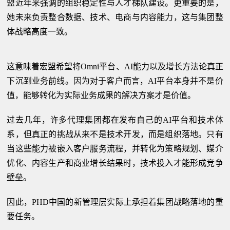
盟近年来强调的组织稳定性与人才梯队建设。更重要的是，
她未来负责整合数据、技术、电商与内容能力，这与集团整
体战略高度一致。
这意味着宏盟希望将Omni平台、AI能力以及增长方法论真正
下沉到业务前线。因为对于客户而言，AI平台本身并不是价
值，能够转化为实际业务成果的解决方案才是价值。
过去几年，许多代理集团都在发布自己的AI平台和技术体
系，但真正的挑战从来不是技术开发，而是组织落地。只有
当这些能力被嵌入客户服务流程，并转化为策略规划、媒介
优化、内容生产和商业增长结果时，技术投入才能形成竞争
壁垒。
因此，PHD中国的新管理层实际上承担着集团战略落地的重
要任务。