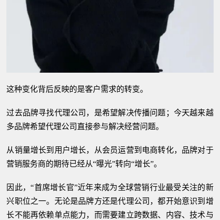
这种变化背后反映的是客户需求的转变。
过去品牌寻找代理公司，是希望解决传播问题；今天越来越
多品牌希望代理公司直接参与解决经营问题。
从销量增长到用户增长，从会员运营到电商转化，品牌对于
营销服务商的期待已经从“曝光”转向“增长”。
因此，“首席增长官”近年来成为全球营销行业最受关注的新
兴职位之一。无论是品牌方还是代理公司，都开始意识到增
长不能再依赖单点能力，而需要建立跨数据、内容、技术与