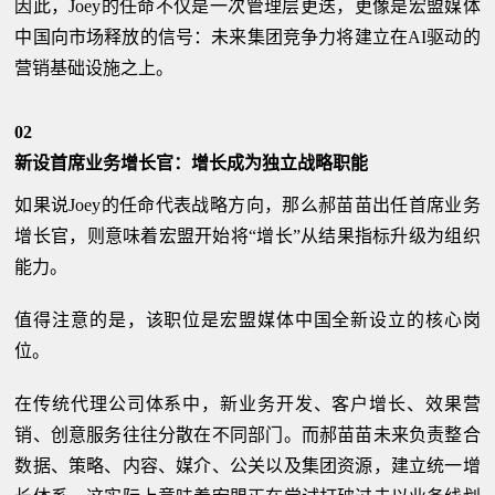
因此，Joey的任命不仅是一次管理层更迭，更像是宏盟媒体
中国向市场释放的信号：未来集团竞争力将建立在AI驱动的
营销基础设施之上。
02
新设首席业务增长官：增长成为独立战略职能
如果说Joey的任命代表战略方向，那么郝苗苗出任首席业务
增长官，则意味着宏盟开始将“增长”从结果指标升级为组织
能力。
值得注意的是，该职位是宏盟媒体中国全新设立的核心岗
位。
在传统代理公司体系中，新业务开发、客户增长、效果营
销、创意服务往往分散在不同部门。而郝苗苗未来负责整合
数据、策略、内容、媒介、公关以及集团资源，建立统一增