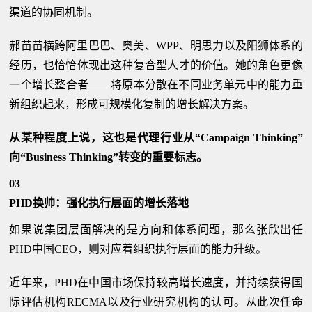
渠道的协同机制。
郝苗苗横跨阿里巴巴、奥美、WPP、明思力以及阳狮体系的
经历，也恰恰体现出这种复合型人才的价值。她的角色更像
一个增长整合者——将原本分散在不同业务单元中的能力重
新组织起来，形成可规模化复制的增长解决方案。
从某种程度上说，这也是代理行业从“Campaign Thinking”
向“Business Thinking”转变的重要标志。
03
PHD换帅：强化执行层面的增长落地
如果说集团层面解决的是方向和体系问题，那么张欣出任
PHD中国CEO，则对应着组织执行层面的能力升级。
近年来，PHD在中国市场保持较高增长速度，并持续获得国
际评估机构RECMA以及行业研究机构的认可。从此次任命