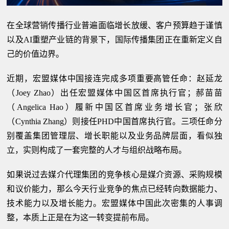
在全球营销传播行业普遍面临增长放缓、客户预算趋于谨慎
以及AI重塑产业链的背景下，国际传播集团正在重新定义自
己的价值边界。
近期，宏盟媒体中国接连完成多项重要高管任命：赵延龙
（Joey Zhao）出任宏盟媒体中国区首席执行官；郝苗苗
（Angelica Hao）履新中国区首席业务增长官；张欣
（Cynthia Zhang）则接任PHD中国首席执行官。三项任命分
别覆盖集团管理层、增长职能以及业务品牌层面，看似独
立，实则构成了一套完整的人才与组织战略布局。
如果说过去媒介代理集团的竞争核心是媒介资源、采购规模
和议价能力，那么今天行业竞争的焦点已经转向数据能力、
技术能力以及增长能力。宏盟媒体中国此次密集的人事调
整，本质上正是在为这一转变提前布局。