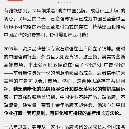
有谁能想到，18年前秉着“助力中国品牌，成就行业头牌”的
初心，18年后的今天，石章强与锦坤已成为中国甚至全球品
牌界不可忽略的声音甚至是引领式的存在，持续壁画和推动
中国品牌的消费热闹、IP引爆和产业打造！
2008年，资深品牌营销专家石章强在上海创立了锦坤。彼时
的中国咨询行业，外资巨头如麦肯锡、波士顿、奥美等垄断
高端市场，本土公司则多停留在“点子时代”和“广告时代”
——前者迷信灵光一现的创意能够点石成金，后者信奉铺天
盖地的广告可以轰开市场。然而，这两种思路存在共同问
题：
缺乏清晰化的品牌顶层设计和缺乏落地化的营销底层运
营。
石章强敏锐地意识到，中国企业不缺产品，缺品牌；不
缺流量，缺留量。带着十余年品牌实战经验，他决心为
中国
企业打造一套可复制、可进化和可持续的品牌增长方法论。
十八年过去，锦坤从一家小型品牌咨询公司成长为全国知名