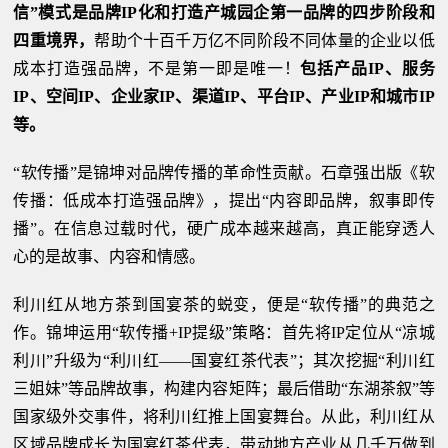
信”模式是品牌IP化和打造产城园企第一品牌的四步阶段和
四重境界，
帮助个十百千万亿不同阶段不同体量的企业以低
成本打造强品牌，不是第一即是唯一！
包括产品IP、服务
IP、空间IP、企业家IP、渠道IP、平台IP、产业IP和城市IP
等。
“软传播”是锦坤对品牌传播的革命性贡献。石章强出版《软
传播：低成本打造强品牌》，提出“内容即品牌，叙事即传
播”。在信息过载时代，硬广成本越来越高，真正能穿透人
心的是故事、内容和情感。
利川红从地方茶到国宴茶的蜕变，便是“软传播”的典范之
作。锦坤运用“软传播+IP提级”策略：首先将IP定位从“凉城
利川”升级为“利川红——国宴红茶代表”；其次挖掘“利川红
三姐妹”等品牌故事，构建内容矩阵；最后借助“东湖茶叙”等
国家级外交事件，将利川红推上国宴舞台。从此，利川红从
区域品牌成长为国宴红茶代表，带动地方产业从几千万做到