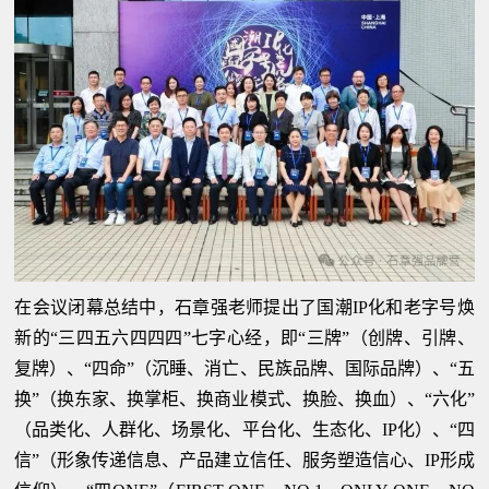
在会议闭幕总结中，石章强老师提出了国潮IP化和老字号焕
新的“三四五六四四四”七字心经，即“三牌”（创牌、引牌、
复牌）、“四命”（沉睡、消亡、民族品牌、国际品牌）、“五
换”（换东家、换掌柜、换商业模式、换脸、换血）、“六化”
（品类化、人群化、场景化、平台化、生态化、IP化）、“四
信”（形象传递信息、产品建立信任、服务塑造信心、IP形成