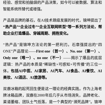
经验、感觉和拍脑袋的产品决策，如今可以被数据、算法和
智能系统所替代或增强。
产品是品牌的基石，在AI技术跳级发展的时代，锦坤提出了
“热产品”“企业过冬”“企业互联网转型”等一系列方法论，帮
助企业打造爆品、穿越周期、拥抱变化。
“热产品”是锦坤方法论的第一把利刃。石章强提出的“四
ONE”产品理论——
First one（首一）、No. one（第一）、
Only one（唯一）、no one（不一）
——揭示了爆品的底层
逻辑：热产品的本质是“稀缺性×可感知×可传播”的三位一
体。
包括AI中医、AI家居、AI汽车、AI食品、AI餐饮、AI
美妆、AI酒店、AI旅游等。
双鹿冰箱的起死回生便是这一理论的经典实践。作为上海老
牌冰箱品牌，双鹿在2000年后几乎从市场消失，品牌老化、
渠道萎缩、团队士气低落，是一个典型的“濒死品牌”。锦坤