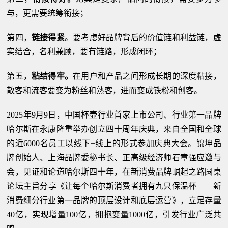
与，更需要统筹衔接；
第四，
链接得紧
。要考虑好品牌背后的价值链和利益链，虚
实结合，名利兼顾，要有链路，形成闭环；
第五，
粘结得牢。
在用户和产品之间形成长期的深度粘接，
散客和流客要变为粉丝和熟客，进而变成铁粉和创客。
2025年9月9日，中国杯壶行业首家上市公司、行业第一品牌
哈尔斯在永康隆重举办创立四十周年庆典，来自全国和全球
的近6000名员工以线下+线上的形式参加庆典大会。锦坤品
牌创始人、上海品牌委秘书长、正高级经济师石章强应邀与
会，见证和论道哈尔斯四十年，在新消费品牌崛起之路圆桌
论坛主旨分享《让每个哈尔斯消费者拥有九只保温杯——新
消费细分行业第一品牌的顶层设计和底层运营》，立足存量
40亿，实现增量100亿，拥抱变量1000亿，引发行业广泛共