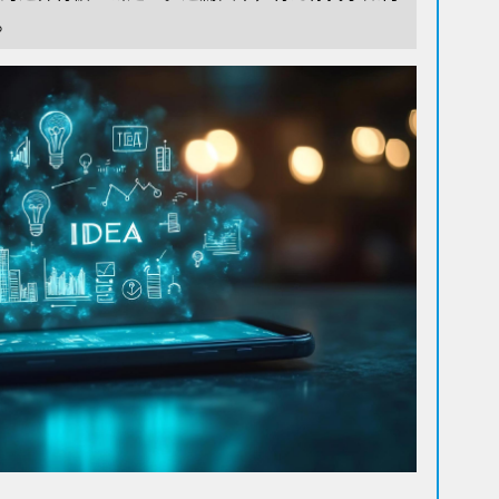
沉浸
。
Su
基
物
Al
阿迪
上任
打造
T
从“