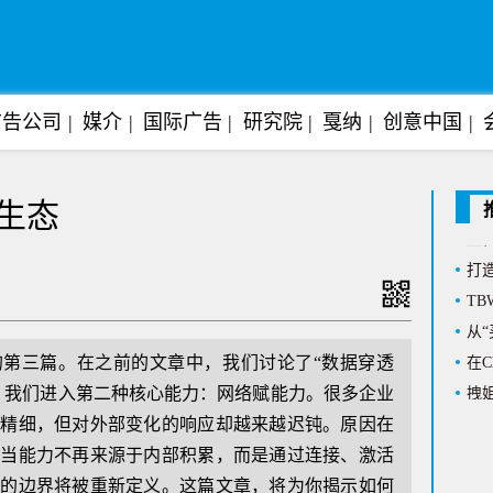
广告公司
媒介
国际广告
研究院
戛纳
创意中国
Al
阿迪
生态
上任
打造
T
从“
在C
的第三篇。在之前的文章中，我们讨论了“数据穿透
拽姐
，我们进入第二种核心能力：网络赋能力。很多企业
花海
越精细，但对外部变化的响应却越来越迟钝。原因在
悬念
。当能力不再来源于内部积累，而是通过连接、激活
放权
织的边界将被重新定义。这篇文章，将为你揭示如何