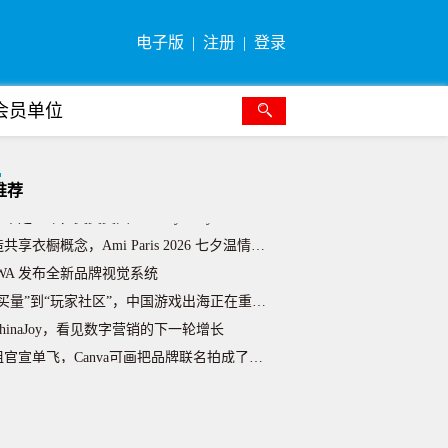
电子版
注册
登录
会员单位
media 正式发布 LINK，助力中国游戏开发者解锁收
达斯世界杯豪赌：广告越是成功，资本为何越发焦虑？
推荐
不足一年，奥美美国 CEO Lyndsey Corona
共享衣橱概念，Ami Paris 2026 七夕温情节日
BWA 发布全新品牌视觉系统
买量”到“玩家社区”，中国游戏出海正在重写营销方法论
hinaJoy，看见数字营销的下一轮增长
官宣单飞，Canva可画把品牌联名拍成了一部“起号真人秀
双女主叙事，Miu Miu 2026 七夕女性向节日营销
反转造热度，沪上阿姨 ×Loopy 低成本 IP 联名出
喜剧人做内容，安慕希双版本趣味短片创新夏日营销