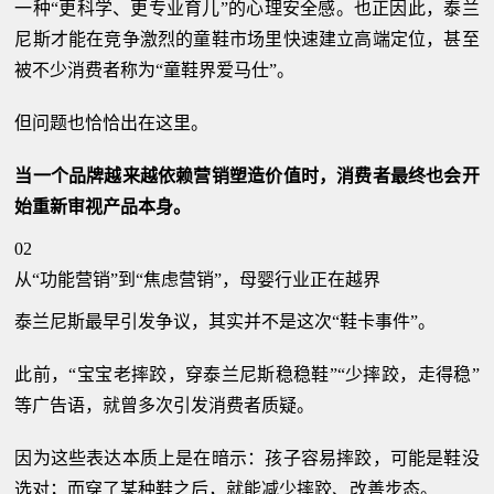
一种“更科学、更专业育儿”的心理安全感。也正因此，泰兰
尼斯才能在竞争激烈的童鞋市场里快速建立高端定位，甚至
被不少消费者称为“童鞋界爱马仕”。
但问题也恰恰出在这里。
当一个品牌越来越依赖营销塑造价值时，消费者最终也会开
始重新审视产品本身。
02
从“功能营销”到“焦虑营销”，母婴行业正在越界
泰兰尼斯最早引发争议，其实并不是这次“鞋卡事件”。
此前，“宝宝老摔跤，穿泰兰尼斯稳稳鞋”“少摔跤，走得稳”
等广告语，就曾多次引发消费者质疑。
因为这些表达本质上是在暗示：孩子容易摔跤，可能是鞋没
选对；而穿了某种鞋之后，就能减少摔跤、改善步态。