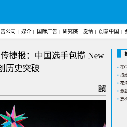
Al
阿迪
广告公司
媒介
国际广告
研究院
戛纳
创意中国
上任
打造
T
节传捷报：中国选手包揽 New
从“
在C
，创历史突破
拽姐
花海
悬念
放权
沉浸
Su
基