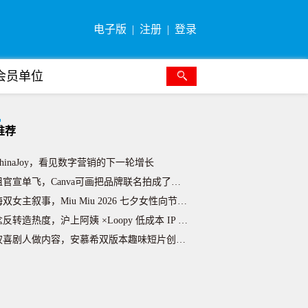
电子版
注册
登录
media 正式发布 LINK，助力中国游戏开发者解锁收
达斯世界杯豪赌：广告越是成功，资本为何越发焦虑？
会员单位
不足一年，奥美美国 CEO Lyndsey Corona
共享衣橱概念，Ami Paris 2026 七夕温情节日
BWA 发布全新品牌视觉系统
推荐
买量”到“玩家社区”，中国游戏出海正在重写营销方法论
hinaJoy，看见数字营销的下一轮增长
官宣单飞，Canva可画把品牌联名拍成了一部“起号真人秀
双女主叙事，Miu Miu 2026 七夕女性向节日营销
反转造热度，沪上阿姨 ×Loopy 低成本 IP 联名出
喜剧人做内容，安慕希双版本趣味短片创新夏日营销
式融化装置戳中夏日痛点，美的美享家线下场景营销出圈
bway任命Martin为创意代理商，首个新创意将于秋季
于SNA大型房地产项目债务化解关键因素研究