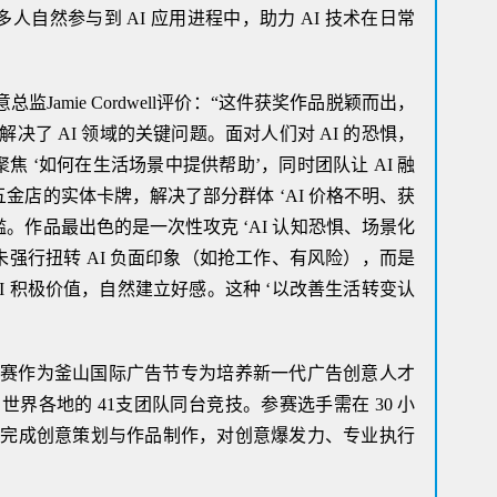
多人自然参与到 AI 应用进程中，助力 AI 技术在日常
总监Jamie Cordwell评价：“这件获奖作品脱颖而出，
决了 AI 领域的关键问题。
面对人们对 AI 的恐惧，
聚焦 ‘如何在生活场景中提供帮助’，同时团队让 AI 融
五金店的实体卡牌，解决了部分群体 ‘AI 价格不明、获
。作品最出色的是一次性攻克 ‘AI 认知恐惧、场景化
未强行扭转 AI 负面印象（如抢工作、有风险），而是
I 积极价值，自然建立好感。这种 ‘以改善生活转变认
年创意赛作为釜山国际广告节专为培养新一代广告创意人才
界各地的 41支团队同台竞技。参赛选手需在 30 小
题完成创意策划与作品制作，对创意爆发力、专业执行