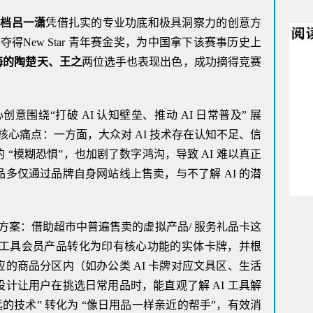
搭档吕一潇
凭借扎实的专业功底和极具洞察力的创意方
New Star 青年赛金奖，为中国拿下该赛事历史上
上海的陶楚天、王之
两位选手也表现出色，成功摘得竞赛
围绕“打破 AI 认知壁垒、推动 AI 日常普及” 展
心痛点：一方面，大众对 AI 技术存在认知不足、信
的 “模糊恐惧”，也加剧了数字鸿沟，导致 AI 难以真正
品多仅通过品牌自身网站线上售卖，与不了解 AI 的潜
方案：借助超市中普遍售卖的虚拟产品/ 服务礼品卡这
AI 工具会员产品转化为印有核心功能的实体卡牌，并根
应的商品分区内（如办公类 AI 卡牌对应文具区、生活
设计让用户在挑选日常用品时，能直观了解 AI 工具解
遥远的技术” 转化为 “像日用品一样亲近的帮手”，有效消