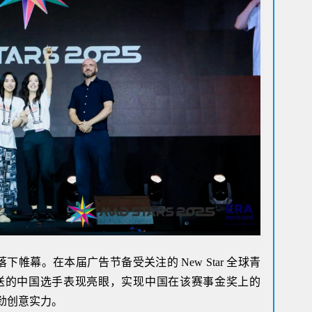
物
Al
阿迪
上任
打造
T
从“
式落下帷幕。在本届广告节备受关注的 New Star 全球青
送的中国选手表现亮眼，实现中国在该赛事金奖上的
劲创意实力。