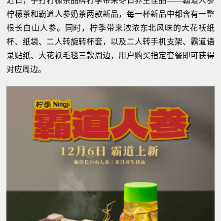
近日，手打柠檬茶品牌柠季带来冬日养生佳品——霸道人参
柠檬茶和霸道人参奶茶两款新品，每一杯新品中都含有一整
根长白山人参。同时，柠季带来浓浓东北风味的大花袄纸
杯、纸袋、二人转旋转杯套，以及二人转手机支架、霸道语
录贴纸、大花袄毛毯三款周边，用户购买指定套餐即可获得
对应周边。